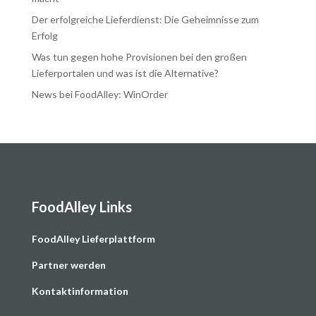
Der erfolgreiche Lieferdienst: Die Geheimnisse zum
Erfolg
Was tun gegen hohe Provisionen bei den großen
Lieferportalen und was ist die Alternative?
News bei FoodAlley: WinOrder
FoodAlley Links
F
oodAlley Lieferplattform
Partner werden
Kontaktinformation