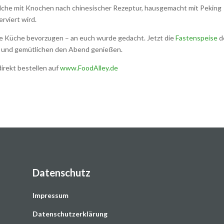
elche mit Knochen nach chinesischer Rezeptur, hausgemacht mit Peking
rviert wird.
sche Küche bevorzugen – an euch wurde gedacht. Jetzt die
Fastenspeise
d
 und gemütlichen den Abend genießen.
 direkt bestellen auf
www.FoodAlley.de
Datenschutz
Impressum
Datenschutzerklärung