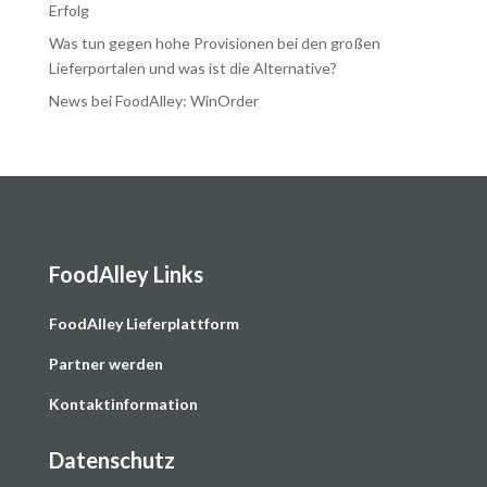
Erfolg
Was tun gegen hohe Provisionen bei den großen
Lieferportalen und was ist die Alternative?
News bei FoodAlley: WinOrder
FoodAlley Links
F
oodAlley Lieferplattform
Partner werden
Kontaktinformation
Datenschutz